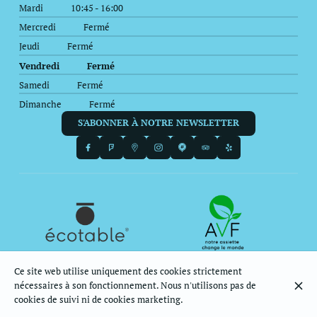
Mardi
10:45 - 16:00
Mercredi
Fermé
Jeudi
Fermé
Vendredi
Fermé
Samedi
Fermé
Dimanche
Fermé
S'ABONNER À NOTRE NEWSLETTER
Ce site web utilise uniquement des cookies strictement
nécessaires à son fonctionnement. Nous n'utilisons pas de
© Le Balagan 2026
cookies de suivi ni de cookies marketing.
Mentions légales
Protection des données
Paramètres des cookies